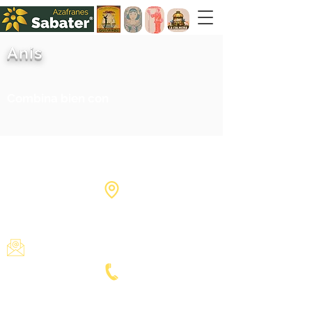
Anís
Combina bien con
Calle Goya, 3 03660 Novelda
Alicante - SPAIN
admin@azafranes-sabater.com
Tel:
+34 965601380
Fax:
+34 965604912