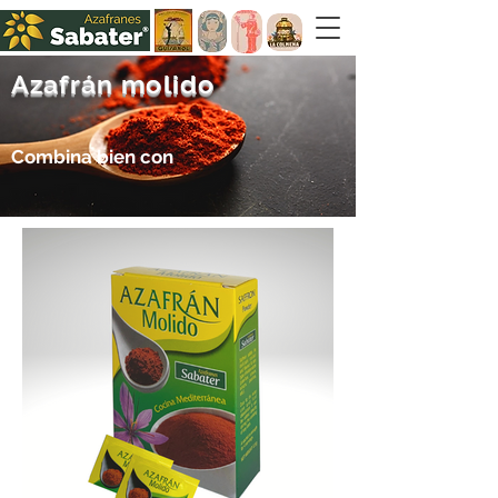
Azafrán molido
Combina bien con