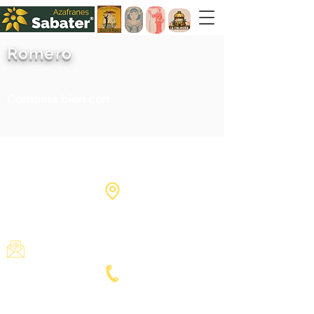
Romero
Combina bien con
Calle Goya, 3 03660 Novelda
Alicante - SPAIN
admin@azafranes-sabater.com
Tel:
+34 965601380
Fax:
+34 965604912