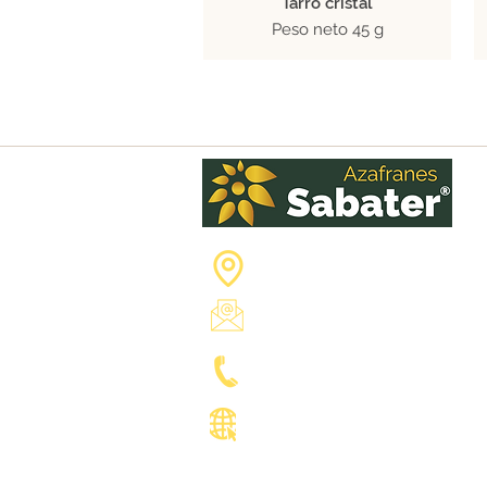
Tarro cristal
Peso neto 45 g
Calle Goya, 3 03660 Novelda
Alicante - SPAIN
admin@azafranes-sabater.com
Tel: +34 965601380
Fax: +34 965604912
www.azafranes-sabater.com