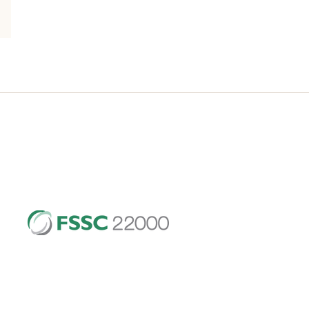
on número de expediente ECOVUL/2024/1187/03
rminados colectivos
The Food Safety System
Certification 22000