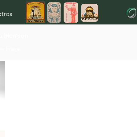
otros
 bien con
der Image