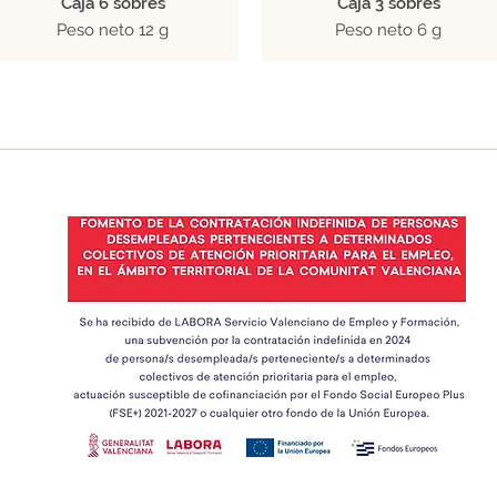
Caja 6 sobres
Caja 3 sobres
Peso neto 12 g
Peso neto 6 g
Preparado con azafrán
AZAFRANES SABATER S.L. ha recibido una ayuda por importe de 14.288 € c
por contratación
indefinida de personas desempleadas pertenecientes a dete