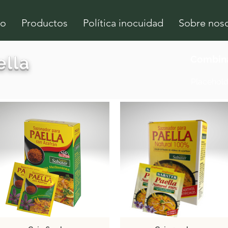
io
Productos
Política inocuidad
Sobre nos
ella
Combina
Placehol