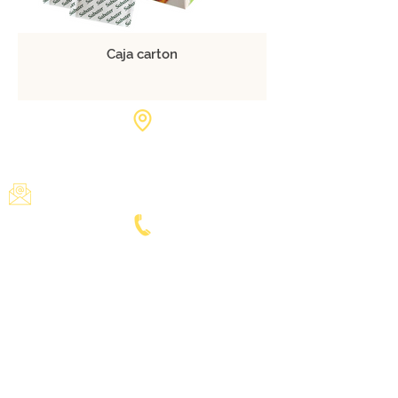
Caja carton
Calle Goya, 3 03660 Novelda
Alicante - SPAIN
admin@azafranes-sabater.com
Tel:
+34 965601380
Fax:
+34 965604912
www.azafranes-sabater.com